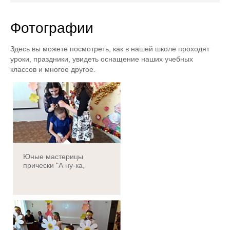
Новости
Фотографии
Фотографии
Контакты
Здесь вы можете посмотреть, как в нашей школе проходят
уроки, праздники, увидеть оснащение наших учебных
классов и многое другое.
График работы кружков и спортивных секций
Юные мастерицы
прически "А ну-ка,
девочки!"