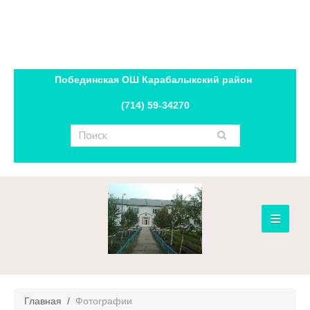
Побединская ОШ Карабалыкский район
(714) 59-34270
≡
Главная
О школе
Главная
/
Фотографии